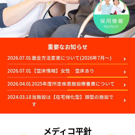
重要な
お知らせ
2026.07.01
面会方法変更について(2026年7月～)
2026.07.01
【空床情報】女性 空床あり
2026.04.01
2025年度所定疾患施設療養費について
2024.03.18
当施設は【在宅強化型】類型の施設で
す
メディコ平針